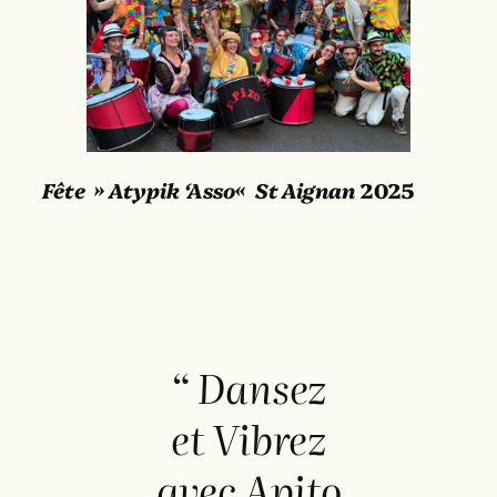
Fête
» Atypik ‘Asso
«
St Aignan
2025
“ Dansez
et Vibrez
avec Apito